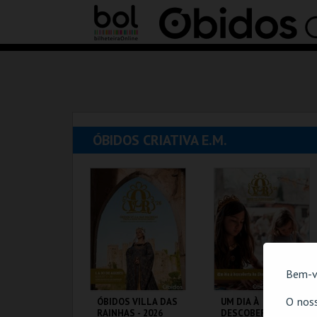
ÓBIDOS CRIATIVA E.M.
Bem-v
O noss
ÓBIDOS VILLA DAS
UM DIA À
RAINHAS - 2026
DESCOBERTA DA