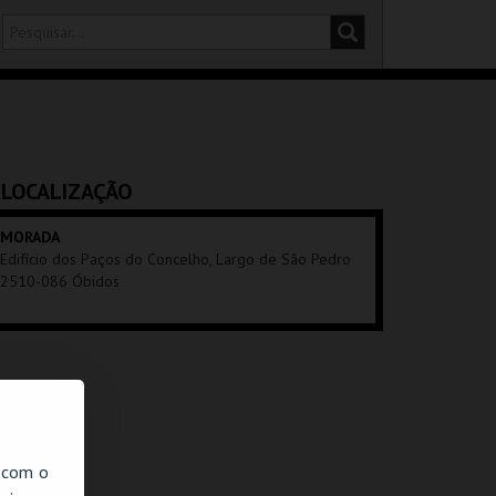
DISTRITO
SALA
LOCALIZAÇÃO
MORADA
Edifício dos Paços do Concelho, Largo de São Pedro
2510-086 Óbidos
, com o