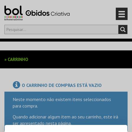
Olá,
iniciar sessão
PT
0
CARRINHO
»
CARRINHO
EVENTOS
CARTÕES
O CARRINHO DE COMPRAS ESTÁ VAZIO
PRODUTOS
Neste momento não existem itens seleccionados
para compra.
Quando adicionar algum item ao seu carrinho, este irá
ser apresentado nesta página.