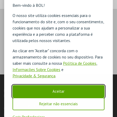
Bem-vindo à BOL!
O nosso site utiliza cookies essenciais para o
funcionamento do site e, com o seu consentimento,
cookies que nos ajudam a personalizar a sua
experiência e a perceber como a plataforma é
utilizada pelos nossos visitantes.
Ao clicar em "Aceitar" concorda com o
armazenamento de cookies no seu dispositivo. Para
saber mais consulte a nossa
Política de Cookies
,
Informações Sobre Cookies
e
Privacidade & Segurança
.
LOJA
Pesquisar
Carrinho de compras
Eventos
Cartões
Produtos
Aceitar
Livro de Reclamações
Rejeitar não essenciais
AUTENTICAÇÃO
Login & Registo de Clientes
Minha Conta
Produtores
Gerir Preferências