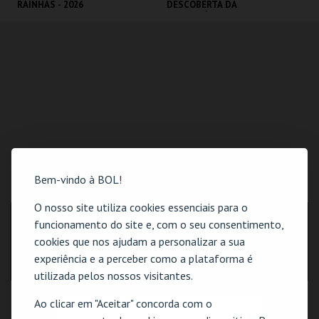
RAINHAS - 2026
DESCOBERTA DA
IDADE MÉDIA - 2026
CERCA CASTELO DE
CERCA CASTELO DE
ÓBIDOS
ÓBIDOS
MAIS INFO
MAIS INFO
COMPRAR
COMPRAR
Bem-vindo à BOL!
LOCALIZAÇÃO
O nosso site utiliza cookies essenciais para o
MORADA
funcionamento do site e, com o seu consentimento,
Edifício dos Paços do Concelho, Largo de São Pedro
cookies que nos ajudam a personalizar a sua
2510-086 Óbidos
experiência e a perceber como a plataforma é
utilizada pelos nossos visitantes.
Ao clicar em "Aceitar" concorda com o
O evento escolhido não está disponível