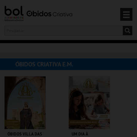
Olá,
iniciar sessão
PT
0
CARRINHO
ÓBIDOS CRIATIVA E.M.
EVENTOS
CARTÕES
PRODUTOS
ÓBIDOS VILLA DAS
UM DIA À